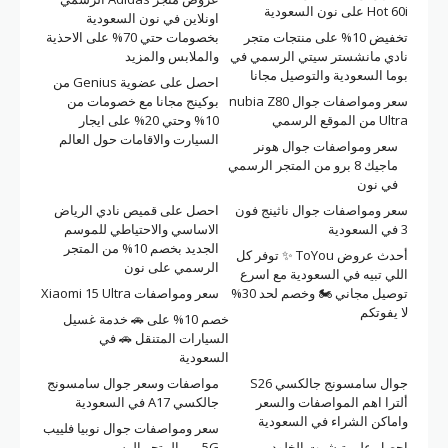
Hot 60i على نون السعودية
اونلاين في نون السعودية
تخفيض 10% على منتجات متجر
بخصومات حتي 70% على الاحذية
نادي مانشستر سيتي الرسمي في
والملابس والمزيد
بوما السعودية والتوصيل مجانا
احصل على عضوية Genius من
سعر ومواصفات جوال nubia Z80
بوكينج مجانا مع خصومات من
Ultra من الموقع الرسمي
10% وحتي 20% على ايجار
السيارت والاقامات حول العالم
سعر ومواصفات جوال هونر
ماجيك 8 برو من المتجر الرسمي
في نون
سعر ومواصفات جوال ناثينج فون
احصل على قميص نادي الرياض
3 في السعودية
الاساسي والاحتياطي للموسم
الجديد بخصم 10% من المتجر
أحدث عروض ToYou ✨ توفر كل
الرسمي على نون
اللي تبيه في السعودية مع اسرع
توصيل مجاني 🏍 وخصم لحد 30%
سعر ومواصفات Xiaomi 15 Ultra
لا يفوتكم
خصم 10% على 🚗 خدمة غسيل
السيارات المتنقل 🚗 في
السعودية
جوال سامسونج جالكسي S26
مواصفات وسعر جوال سامسونج
ألترا اهم المواصفات والسعر
جالكسي A17 في السعودية
واماكن الشراء في السعودية
سعر ومواصفات جوال نوبيا فلييب
احصل على تيشرت الخلود
5G من المتجر الرسمي