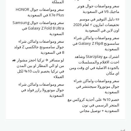
المملكة
سعر ومواصفات جوال هونر
سعر ومواصفات جوال HONOR
ماجيك V6 في السعودية
X7e Plus في السعودية
📜 دليل التوفير في موسم
سعر ومواصفات جوال Samsung
تخفيضات امازون ⚡ لعام 2026
Galaxy Z Fold 8 Ultra في
اون لاين في السعودية
السعودية
سعر ومواصفات واماكن شراء
سعر ومواصفات واماكن شراء
سامسونج Galaxy Z Flip8 في
جوال سامسونج جالكسي Z فولد
السعودية
8 في السعودية
اشترك مع Starzplay وشاهد
لو مسافر ✈ تركيا احجز مشوار 🚙
احدث الافلام والمسلسلات
من او الي المطار او بين المدن
بالجودة الاصلية في اي وقت ومن
في تركيا بخصم ثابت 10% لكل
اي مكان
العملاء
سعر ومواصفات واماكن شراء
سعر ومواصفات واماكن شراء
جوال موتورولا سيجنتشر في
جوال موتورولا رازر فولد في
السعودية
السعودية
خصم 10% على أحذية كروكس مع
المتجر الرسمي في نون
السعودية + توصيل مجاني