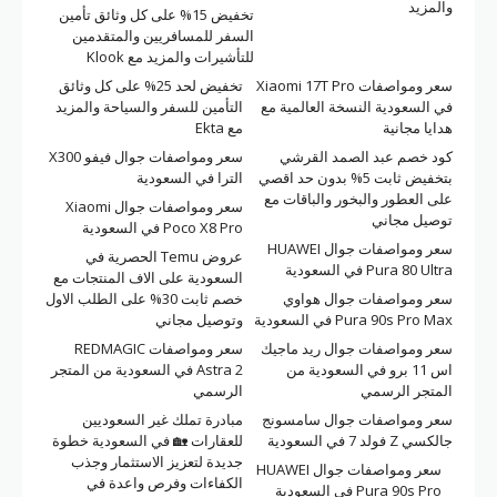
والمزيد
تخفيض 15% على كل وثائق تأمين
السفر للمسافريين والمتقدمين
للتأشيرات والمزيد مع Klook
سعر ومواصفات Xiaomi 17T Pro
تخفيض لحد 25% على كل وثائق
في السعودية النسخة العالمية مع
التأمين للسفر والسياحة والمزيد
هدايا مجانية
مع Ekta
كود خصم عبد الصمد القرشي
سعر ومواصفات جوال فيفو X300
بتخفيض ثابت 5% بدون حد اقصي
الترا في السعودية
على العطور والبخور والباقات مع
سعر ومواصفات جوال Xiaomi
توصيل مجاني
Poco X8 Pro في السعودية
سعر ومواصفات جوال HUAWEI
عروض Temu الحصرية في
Pura 80 Ultra في السعودية
السعودية على الاف المنتجات مع
سعر ومواصفات جوال هواوي
خصم ثابت 30% على الطلب الاول
Pura 90s Pro Max في السعودية
وتوصيل مجاني
سعر ومواصفات جوال ريد ماجيك
سعر ومواصفات REDMAGIC
اس 11 برو في السعودية من
Astra 2 في السعودية من المتجر
المتجر الرسمي
الرسمي
سعر ومواصفات جوال سامسونج
مبادرة تملك غير السعوديين
جالكسي Z فولد 7 في السعودية
للعقارات 🏡 في السعودية خطوة
جديدة لتعزيز الاستثمار وجذب
سعر ومواصفات جوال HUAWEI
الكفاءات وفرص واعدة في
Pura 90s Pro في السعودية