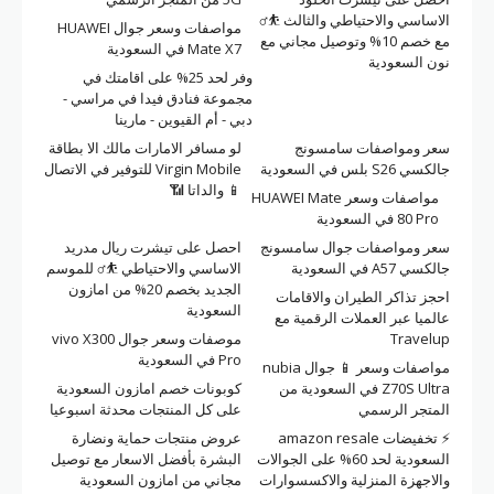
الاساسي والاحتياطي والثالث ⛹️‍♂️
مواصفات وسعر جوال HUAWEI
مع خصم 10% وتوصيل مجاني مع
Mate X7 في السعودية
نون السعودية
وفر لحد 25% على اقامتك في
مجموعة فنادق فيدا في مراسي -
دبي - أم القيوين - مارينا
سعر ومواصفات سامسونج
لو مسافر الامارات مالك الا بطاقة
جالكسي S26 بلس في السعودية
Virgin Mobile للتوفير في الاتصال
📱 والداتا 📶
مواصفات وسعر HUAWEI Mate
80 Pro في السعودية
سعر ومواصفات جوال سامسونج
احصل على تيشرت ريال مدريد
جالكسي A57 في السعودية
الاساسي والاحتياطي ⛹️‍♂️ للموسم
الجديد بخصم 20% من امازون
احجز تذاكر الطيران والاقامات
السعودية
عالميا عبر العملات الرقمية مع
Travelup
موصفات وسعر جوال vivo X300
Pro في السعودية
مواصفات وسعر 📱 جوال nubia
Z70S Ultra في السعودية من
كوبونات خصم امازون السعودية
المتجر الرسمي
على كل المنتجات محدثة اسبوعيا
⚡ تخفيضات amazon resale
عروض منتجات حماية ونضارة
السعودية لحد 60% على الجوالات
البشرة بأفضل الاسعار مع توصيل
والاجهزة المنزلية والاكسسوارات
مجاني من امازون السعودية