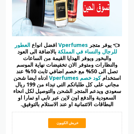
👈
يوفر متجر
Vperfumes
افضل انواع
العطور
للرجال والنساء في المملكة
بالاضافة الى العود
والبخور ويوفر الهدايا القيمة من الساعات
والنظارات ومتوفر الان تخفيضات نهاية الموسم
تصل الى 50% مع خصم اضافي ثابت 10% عند
استخدام
كود خصم
Vperfumes
ادناه
ايضا شحن
مجاني على كل طلباتكم التي تبداء من 199 ريال
سعودي ويدعم المتجر الشحن والتوصيل لكل انحاء
السعودية والدفع اون لاين عبر تابي او تمارا او
البطاقات الائتمانية او عند الاستلام بالتوفيق.
خربش الكوبون