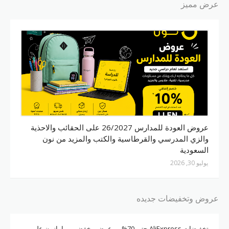
عرض مميز
نون
عروض العودة للمدارس 26/2027 على الحقائب والاحذية
والزي المدرسي والقرطاسية والكتب والمزيد من نون
السعودية
يوليو 30, 2026
عروض وتخفيضات جديده
تخفيضات AliExpress حتي 70%
عرض مخفض من امازون على