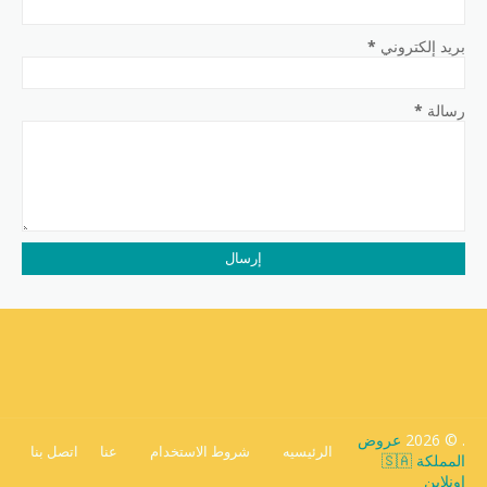
بريد إلكتروني
*
رسالة
*
. ©
2026
عروض
الرئيسيه
شروط الاستخدام
عنا
اتصل بنا
المملكة 🇸🇦
اونلاين