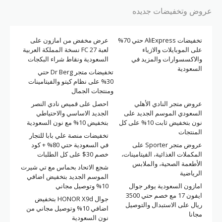
عروض وتخفيضات جديده
تخفيضات AliExpress حتي 70%
عرض مخفض من امازون على
على الموبايلات والازياء
لعبة FC 27 نسخة المملكة العربية
والاكسسوارات والمزيد في
السعودية ونقاط شراء البكجات
السعودية
تخفيضات متجر Dr Berg حتي
30% على نظام كيتو والفيتامينات
ومنتجات الجمال
عروض متجر النادي الأهلي
احصل على قميص نادي النصر
السعودي الموسم الجديد على
الجديد الاساسي والاحتياطي
نون بتخفيض ثابت 10% على كل
بتخفيض 10% مع نون السعودية
المنتجات
تخفيضات منصة علي بابا للتجار
عروض متجر Sporter على
في السعودية حتي 80% + كود
المكملات الغذائية، الفيتامينات،
خصم 30$ على كل الطلبات
الأطعمة الصحية، والملابس
شجع الاتحاد بحماس مع تي شيرت
الرياضية
الموسم الجديد بتخفيض اضافي
امازون السعودية يوفر جوال
10% وتوصيل مجاني
ايفون 17 مع خصم حتي 3500
جوال HONOR X9d بتخفيض
ريال على الاستبدال والتوصيل
اضافي 10% وتوصيل مجاني من
مجانا
نون السعودية