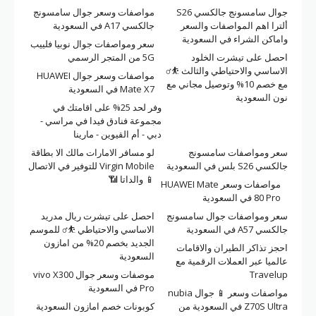
جوال سامسونج جالكسي S26
مواصفات وسعر جوال سامسونج
ألترا اهم المواصفات والسعر
جالكسي A17 في السعودية
واماكن الشراء في السعودية
سعر ومواصفات جوال نوبيا فلييب
احصل على تيشرت الخلود
5G من المتجر الرسمي
الاساسي والاحتياطي والثالث ⛹️‍♂️
مواصفات وسعر جوال HUAWEI
مع خصم 10% وتوصيل مجاني مع
Mate X7 في السعودية
نون السعودية
وفر لحد 25% على اقامتك في
مجموعة فنادق فيدا في مراسي -
دبي - أم القيوين - مارينا
سعر ومواصفات سامسونج
لو مسافر الامارات مالك الا بطاقة
جالكسي S26 بلس في السعودية
Virgin Mobile للتوفير في الاتصال
📱 والداتا 📶
مواصفات وسعر HUAWEI Mate
80 Pro في السعودية
سعر ومواصفات جوال سامسونج
احصل على تيشرت ريال مدريد
جالكسي A57 في السعودية
الاساسي والاحتياطي ⛹️‍♂️ للموسم
الجديد بخصم 20% من امازون
احجز تذاكر الطيران والاقامات
السعودية
عالميا عبر العملات الرقمية مع
Travelup
موصفات وسعر جوال vivo X300
Pro في السعودية
مواصفات وسعر 📱 جوال nubia
Z70S Ultra في السعودية من
كوبونات خصم امازون السعودية