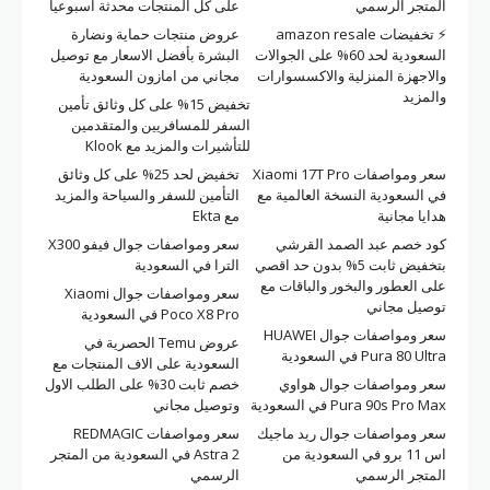
المتجر الرسمي
على كل المنتجات محدثة اسبوعيا
⚡ تخفيضات amazon resale
عروض منتجات حماية ونضارة
السعودية لحد 60% على الجوالات
البشرة بأفضل الاسعار مع توصيل
والاجهزة المنزلية والاكسسوارات
مجاني من امازون السعودية
والمزيد
تخفيض 15% على كل وثائق تأمين
السفر للمسافريين والمتقدمين
للتأشيرات والمزيد مع Klook
سعر ومواصفات Xiaomi 17T Pro
تخفيض لحد 25% على كل وثائق
في السعودية النسخة العالمية مع
التأمين للسفر والسياحة والمزيد
هدايا مجانية
مع Ekta
كود خصم عبد الصمد القرشي
سعر ومواصفات جوال فيفو X300
بتخفيض ثابت 5% بدون حد اقصي
الترا في السعودية
على العطور والبخور والباقات مع
سعر ومواصفات جوال Xiaomi
توصيل مجاني
Poco X8 Pro في السعودية
سعر ومواصفات جوال HUAWEI
عروض Temu الحصرية في
Pura 80 Ultra في السعودية
السعودية على الاف المنتجات مع
سعر ومواصفات جوال هواوي
خصم ثابت 30% على الطلب الاول
Pura 90s Pro Max في السعودية
وتوصيل مجاني
سعر ومواصفات جوال ريد ماجيك
سعر ومواصفات REDMAGIC
اس 11 برو في السعودية من
Astra 2 في السعودية من المتجر
المتجر الرسمي
الرسمي