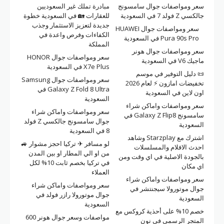
سعر ومواصفات جوال سامسونج
مبادرة تملك غير السعوديين
جالكسي Z فولد 7 في السعودية
للعقارات 🏡 في السعودية خطوة
جديدة لتعزيز الاستثمار وجذب
سعر ومواصفات جوال HUAWEI
الكفاءات وفرص واعدة في
Pura 90s Pro في السعودية
المملكة
سعر ومواصفات جوال هونر
سعر ومواصفات جوال HONOR
ماجيك V6 في السعودية
X7e Plus في السعودية
📜 دليل التوفير في موسم
سعر ومواصفات جوال Samsung
تخفيضات امازون ⚡ لعام 2026
Galaxy Z Fold 8 Ultra في
اون لاين في السعودية
السعودية
سعر ومواصفات واماكن شراء
سعر ومواصفات واماكن شراء
سامسونج Galaxy Z Flip8 في
جوال سامسونج جالكسي Z فولد
السعودية
8 في السعودية
اشترك مع Starzplay وشاهد
لو مسافر ✈ تركيا احجز مشوار 🚙
احدث الافلام والمسلسلات
من او الي المطار او بين المدن
بالجودة الاصلية في اي وقت ومن
في تركيا بخصم ثابت 10% لكل
اي مكان
العملاء
سعر ومواصفات واماكن شراء
سعر ومواصفات واماكن شراء
جوال موتورولا سيجنتشر في
جوال موتورولا رازر فولد في
السعودية
السعودية
خصم 10% على أحذية كروكس مع
مواصفات وسعر جوال هونر 600
المتجر الرسمي في نون