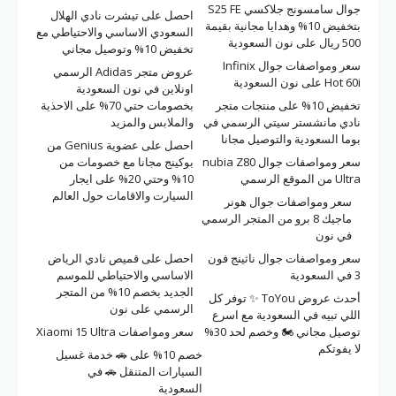
جوال سامسونج جلاكسي S25 FE
احصل على تيشرت نادي الهلال
بتخفيض 10% وهدايا مجانية بقيمة
السعودي الاساسي والاحتياطي مع
500 ريال على نون السعودية
تخفيض 10% وتوصيل مجاني
سعر ومواصفات جوال Infinix
عروض متجر Adidas الرسمي
Hot 60i على نون السعودية
اونلاين في نون السعودية
تخفيض 10% على منتجات متجر
بخصومات حتي 70% على الاحذية
نادي مانشستر سيتي الرسمي في
والملابس والمزيد
بوما السعودية والتوصيل مجانا
احصل على عضوية Genius من
سعر ومواصفات جوال nubia Z80
بوكينج مجانا مع خصومات من
Ultra من الموقع الرسمي
10% وحتي 20% على ايجار
السيارت والاقامات حول العالم
سعر ومواصفات جوال هونر
ماجيك 8 برو من المتجر الرسمي
في نون
سعر ومواصفات جوال ناثينج فون
احصل على قميص نادي الرياض
3 في السعودية
الاساسي والاحتياطي للموسم
الجديد بخصم 10% من المتجر
أحدث عروض ToYou ✨ توفر كل
الرسمي على نون
اللي تبيه في السعودية مع اسرع
توصيل مجاني 🏍 وخصم لحد 30%
سعر ومواصفات Xiaomi 15 Ultra
لا يفوتكم
خصم 10% على 🚗 خدمة غسيل
السيارات المتنقل 🚗 في
السعودية