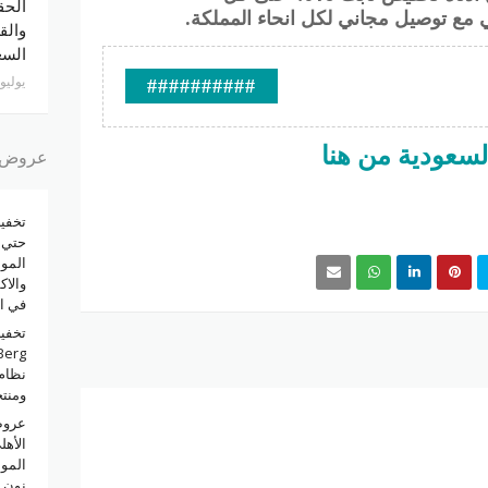
الحق
مع توصيل مجاني لكل انحاء المملكة.
والق
السع
يوليو 30, 026
##########
عروض و
الموب
والا
في ا
نظام 
ومنت
عروض
الأه
المو