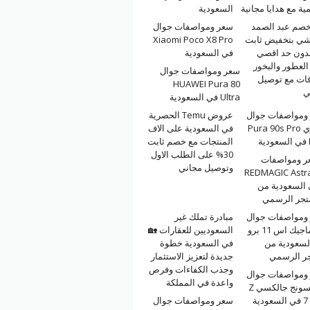
مية مع هدايا مجانية
السعودية
خصم عبد الصمد
سعر ومواصفات جوال
شي بتخفيض ثابت
Xiaomi Poco X8 Pro
بدون حد اقصي
في السعودية
لعطور والبخور
سعر ومواصفات جوال
قات مع توصيل
HUAWEI Pura 80
ي
Ultra في السعودية
ومواصفات جوال
عروض Temu الحصرية
هواوي Pura 90s Pro
في السعودية على الاف
ة
المنتجات مع خصم ثابت
30% على الطلب الاول
ر ومواصفات
وتوصيل مجاني
REDMAGIC Astr
السعودية من
تجر الرسمي
ومواصفات جوال
مبادرة تملك غير
ريد ماجيك اس 11 برو
السعوديين للعقارات 🏡
لسعودية من
في السعودية خطوة
جر الرسمي
جديدة لتعزيز الاستثمار
وجذب الكفاءات وفرص
ومواصفات جوال
واعدة في المملكة
سامسونج جالكسي Z
ية
سعر ومواصفات جوال