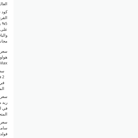
العال
كود 
القر
5% 
على ا
والبا
مجان
سعر 
Max في السعودي
سع
a 2
في 
الم
سعر 
في ا
المت
سعر 
فولد 7 في السعود