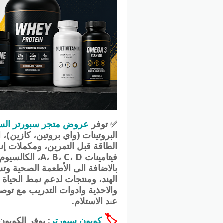
✅ توفر
عروض متجر سبورتر السع
الطاقة قبل التمرين، ومكملات إن
فيتامينات C، D
بالاضافة الى الأطعمة الصحية و
الهند، ومنتجات لدعم نمط الحيا
والاحذية وادوات التدريب مع توصي
عند الاستلام.
🏷
كوبون سبورتر