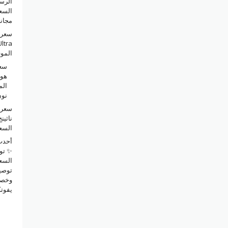
الرس
السع
مجانا
سعر 
المو
سعر
الم
نو
سعر 
السع
✨ توف
السع
توصي
يفوت