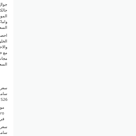
جوال
المو
واما
السع
احصل
الخل
والاح
مجان
السع
سعر 
سامس
S26 بلس في السعودية
مو
Pro
في 
سعر 
سامس