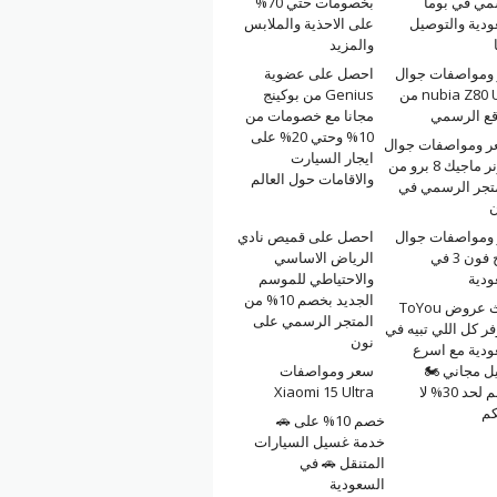
مي في بوما
بخصومات حتي 70%
ودية والتوصيل
على الاحذية والملابس
والمزيد
ومواصفات جوال
احصل على عضوية
nubia Z80 Ultra من
Genius من بوكينج
قع الرسمي
مجانا مع خصومات من
10% وحتي 20% على
 ومواصفات جوال
ايجار السيارت
هونر ماجيك 8 برو من
والاقامات حول العالم
تجر الرسمي في
ن
ومواصفات جوال
احصل على قميص نادي
ناثينج فون 3 في
الرياض الاساسي
ودية
والاحتياطي للموسم
الجديد بخصم 10% من
أحدث عروض ToYou
المتجر الرسمي على
ر كل اللي تبيه في
نون
ودية مع اسرع
ل مجاني 🏍
سعر ومواصفات
وخصم لحد 30% لا
Xiaomi 15 Ultra
كم
خصم 10% على 🚗
خدمة غسيل السيارات
المتنقل 🚗 في
السعودية