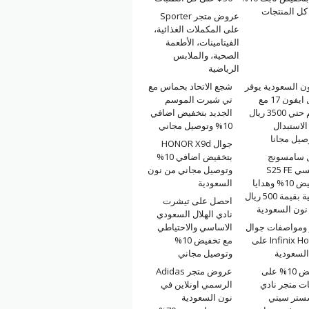
كل المنتجات
عروض متجر Sporter
على المكملات الغذائية،
الفيتامينات، الأطعمة
الصحية، والملابس
الرياضية
ن السعودية يوفر
شجع الاتحاد بحماس مع
جوال ايفون 17 مع
تي شيرت الموسم
خصم حتي 3500 ريال
الجديد بتخفيض اضافي
لاستبدال
10% وتوصيل مجاني
صيل مجانا
جوال HONOR X9d
 سامسونج
بتخفيض اضافي 10%
جلاكسي S25 FE
وتوصيل مجاني من نون
بتخفيض 10% وهدايا
السعودية
مجانية بقيمة 500 ريال
احصل على تيشرت
نون السعودية
نادي الهلال السعودي
ومواصفات جوال
الاساسي والاحتياطي
Infinix Hot 60i على
مع تخفيض 10%
السعودية
وتوصيل مجاني
تخفيض 10% على
عروض متجر Adidas
ت متجر نادي
الرسمي اونلاين في
ستر سيتي
نون السعودية