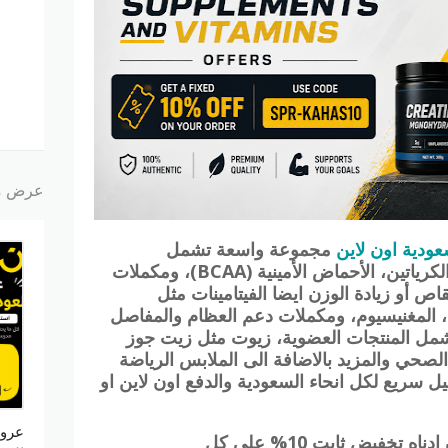
عرض م
ودية اون لاين
مجموعة واسعة تشمل
البروتينات (واي بروتين، كازين)، الكرياتين، الأحماض الأمينية (BCAA)، ومكملات
قاص أو زيادة الوزن ايضا
الفيتامينات مثل
A، B، ، الكالسيوم، المغنيسيوم، ومكملات دعم العظام والمفاصل
تشمل المنتجات العضوية، زيوت مثل زيت جوز
ة الصحي
والمزيد بالاضافة الى الملابس الرياضة
ل سريع لكل انحاء السعودية والدفع اون لاين او
نون
: يوفر الكوبون ادناه تخفيض ثابت 10% على كل