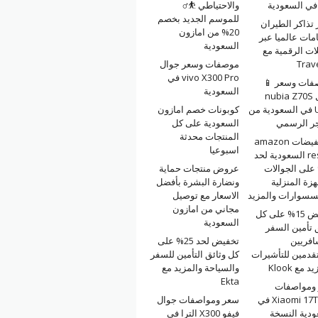
والاحتياطي ⛹️‍♂️
للموسم الجديد بخصم
تذاكر الطيران
20% من امازون
امات عالميا عبر
السعودية
ات الرقمية مع
Trav
موصفات وسعر جوال
vivo X300 Pro في
فات وسعر 📱
السعودية
جوال nubia Z70S
Ultra في السعودية من
كوبونات خصم امازون
جر الرسمي
السعودية على كل
المنتجات محدثة
⚡ تخفيضات amazon
اسبوعيا
resale السعودية لحد
6 على الجوالات
عروض منتجات حماية
هزة المنزلية
ونضارة البشرة بأفضل
كسسوارات والمزيد
الاسعار مع توصيل
مجاني من امازون
تخفيض 15% على كل
السعودية
 تأمين السفر
افريين
تخفيض لحد 25% على
قدمين للتأشيرات
كل وثائق التأمين للسفر
 مع Klook
والسياحة والمزيد مع
Ekta
ومواصفات
Xiaomi 17T Pro في
سعر ومواصفات جوال
ودية النسخة
فيفو X300 الترا في