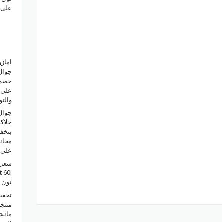
على 
امازو
على ا
والتو
جوال
على 
سعر 
نون 
منتجا
مانش