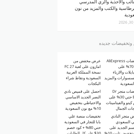
ائب والاحذية والزي المدرسي
رطاسية والكتب والمزيد من نون
ودية
2
تخفيضات جديده
تخفيضات AliExpress
عرض مخفض من
حتي 70% على
امازون على لعبة FC 27
ايلات والازياء
نسخة المملكة العربية
كسسوارات والمزيد
السعودية ونقاط شراء
لسعودية
البكجات
تخفيضات متجر Dr
احصل على قميص نادي
Berg حتي 30% على
النصر الجديد الاساسي
كيتو والفيتامينات
والاحتياطي بتخفيض
جات الجمال
10% مع نون السعودية
 متجر النادي
تخفيضات منصة علي
لي السعودي
بابا للتجار في السعودية
سم الجديد على
حتي 80% + كود خصم
نون بتخفيض ثابت 10%
30$ على كل الطلبات