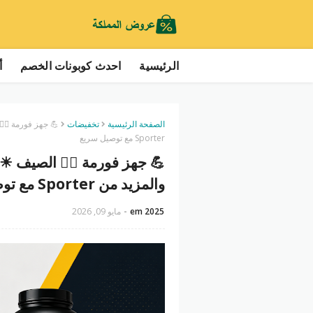
الرئيسية
احدث كوبونات الخصم
أ
الصفحة الرئيسية
تخفيضات
💪 جهز فورمة 🏋️‍
Sporter مع توصيل سريع
💪 جهز فورمة 🏋️‍♂️ الصيف ☀
والمزيد من Sporter مع توصيل سريع
em 2025
مايو 09, 2026