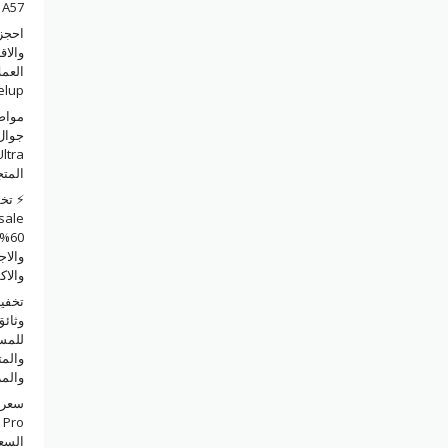
A57 في السعودية
احجز 
والاق
العمل
elup
مواص
المت
0%
والاج
والا
وثائق
للمس
والمت
والمزيد
سعر 
السع