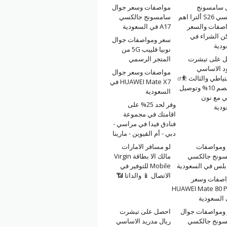
 سامسونج
مواصفات وسعر جوال
جالكسي S26 ألترا اهم
سامسونج جالكسي
اصفات والسعر
A17 في السعودية
كن الشراء في
سعر ومواصفات جوال
ودية
نوبيا فلييب 5G من
 على تيشرت
المتجر الرسمي
ود الاساسي
مواصفات وسعر جوال
تياطي والثالث ⛹️‍♂️
HUAWEI Mate X7 في
مع خصم 10% وتوصيل
السعودية
ي مع نون
وفر لحد 25% على
ودية
اقامتك في مجموعة
فنادق فيدا في مراسي -
دبي - أم القيوين - مارينا
ومواصفات
لو مسافر الامارات
ونج جالكسي
مالك الا بطاقة Virgin
Mobile للتوفير في
الاتصال 📱 والداتا 📶
اصفات وسعر
HUAWEI Mate 80 
السعودية
ومواصفات جوال
احصل على تيشرت
ونج جالكسي
ريال مدريد الاساسي