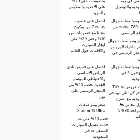
مي في بوما
بخصومات حتي 70%
ودية والتوصيل
على الاحذية والملابس
والمزيد
ومواصفات جوال
احصل على عضوية
nubia Z80 Ultra من
Genius من بوكينج
قع الرسمي
مجانا مع خصومات من
10% وحتي 20% على
 ومواصفات جوال
ايجار السيارت
هونر ماجيك 8 برو من
والاقامات حول العالم
تجر الرسمي في
ن
ومواصفات جوال
احصل على قميص نادي
ناثينج فون 3 في
الرياض الاساسي
ودية
والاحتياطي للموسم
الجديد بخصم 10% من
أحدث عروض ToYou
المتجر الرسمي على
ر كل اللي تبيه في
نون
ودية مع اسرع
ل مجاني 🏍
سعر ومواصفات
وخصم لحد 30% لا
Xiaomi 15 Ultra
كم
خصم 10% على 🚗
خدمة غسيل السيارات
المتنقل 🚗 في
السعودية