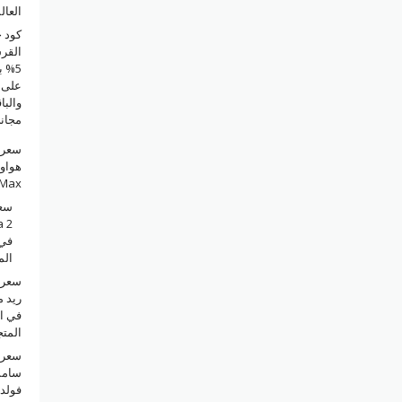
العال
كود 
القر
5% 
على ا
والبا
مجان
سعر 
Max في السعودي
سع
a 2
في 
الم
سعر 
في ا
المت
سعر 
فولد 7 في السعود