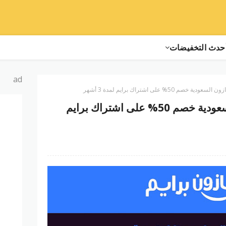
حدث التخفيضات
ad
50% على اشتراك برايم لمدة 3 أشهر
عرض حصري من امازون السعودية خصم 50% على اشتراك برايم