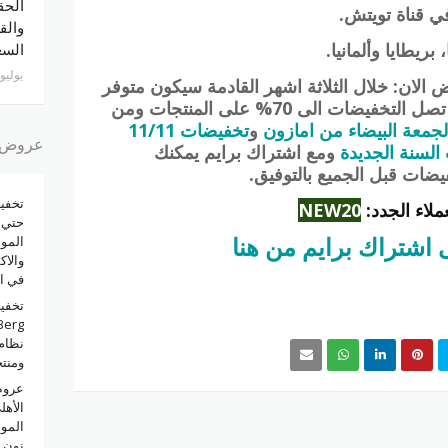
الحق
ي قناة تويتش.
والق
ريطايا وألمانيا.
السع
يوليو 30, 026
الان: خلال الثلاثة اشهر القادمة سيكون متوفر
موسم التخفضيات السنوي والتي تصل التخفيضات الى 70% على المنتجات ومن
جمعة البيضاء من امازون
و
تخفيضات 11/11
عروض و
السنة الجديدة
ومع اشتراك برايم يمكنك
ات قبل الجميع بالتوفيق.
ملاء الجدد:
NEW20
اشتراك برايم من هنا
الموب
والا
في ا
نظام 
ومنت
عروض
الأه
المو