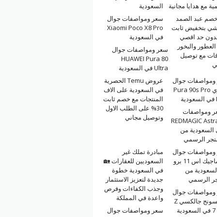
مية مع هدايا مجانية
السعودية
خصم عبد الصمد
سعر ومواصفات جوال
شي بتخفيض ثابت
Xiaomi Poco X8 Pro
بدون حد اقصي
في السعودية
لعطور والبخور
سعر ومواصفات جوال
قات مع توصيل
HUAWEI Pura 80
ي
Ultra في السعودية
ومواصفات جوال
عروض Temu الحصرية
هواوي Pura 90s Pro
في السعودية على الاف
ة
المنتجات مع خصم ثابت
30% على الطلب الاول
ر ومواصفات
وتوصيل مجاني
REDMAGIC Astr
السعودية من
تجر الرسمي
ومواصفات جوال
مبادرة تملك غير
ريد ماجيك اس 11 برو
السعوديين للعقارات 🏡
لسعودية من
في السعودية خطوة
جر الرسمي
جديدة لتعزيز الاستثمار
وجذب الكفاءات وفرص
ومواصفات جوال
واعدة في المملكة
سامسونج جالكسي Z
ية
سعر ومواصفات جوال