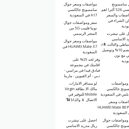
 سامسونج
مواصفات وسعر جوال
جالكسي S26 ألترا اهم
سامسونج جالكسي
اصفات والسعر
A17 في السعودية
كن الشراء في
سعر ومواصفات جوال
ودية
نوبيا فلييب 5G من
 على تيشرت
المتجر الرسمي
ود الاساسي
مواصفات وسعر جوال
تياطي والثالث ⛹️‍♂️
HUAWEI Mate X7 في
مع خصم 10% وتوصيل
السعودية
ي مع نون
وفر لحد 25% على
ودية
اقامتك في مجموعة
فنادق فيدا في مراسي -
دبي - أم القيوين - مارينا
ومواصفات
لو مسافر الامارات
ونج جالكسي
مالك الا بطاقة Virgin
Mobile للتوفير في
الاتصال 📱 والداتا 📶
اصفات وسعر
HUAWEI Mate 80 
السعودية
ومواصفات جوال
احصل على تيشرت
ونج جالكسي
ريال مدريد الاساسي