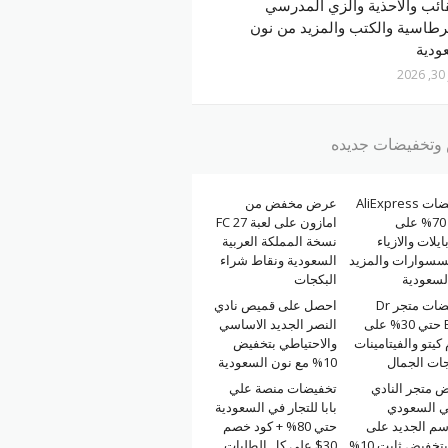
ائب والاحذية والزي المدرسي
رطاسية والكتب والمزيد من نون
ودية
2
تخفيضات جديده
تخفيضات AliExpress
عرض مخفض من
حتي 70% على
امازون على لعبة FC 27
ايلات والازياء
نسخة المملكة العربية
كسسوارات والمزيد
السعودية ونقاط شراء
لسعودية
البكجات
تخفيضات متجر Dr
احصل على قميص نادي
Berg حتي 30% على
النصر الجديد الاساسي
كيتو والفيتامينات
والاحتياطي بتخفيض
جات الجمال
10% مع نون السعودية
 متجر النادي
تخفيضات منصة علي
لي السعودي
بابا للتجار في السعودية
سم الجديد على
حتي 80% + كود خصم
نون بتخفيض ثابت 10%
30$ على كل الطلبات