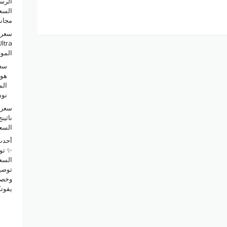
الرس
السع
مجانا
سعر 
المو
سعر
الم
نو
سعر 
السع
✨ توف
السع
توصي
يفوت