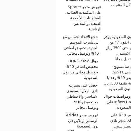
كل المنتجات
عروض متجر Sporter
على المكملات الغذائية،
الفيتامينات، الأطعمة
الصحية، والملابس
الرياضية
ن السعودية يوفر
شجع الاتحاد بحماس مع
جوال ايفون 17 مع
تي شيرت الموسم
خصم حتي 3500 ريال
الجديد بتخفيض اضافي
لاستبدال
10% وتوصيل مجاني
صيل مجانا
جوال HONOR X9d
 سامسونج
بتخفيض اضافي 10%
جلاكسي S25 FE
وتوصيل مجاني من نون
بتخفيض 10% وهدايا
السعودية
مجانية بقيمة 500 ريال
احصل على تيشرت
نون السعودية
نادي الهلال السعودي
ومواصفات جوال
الاساسي والاحتياطي
Infinix Hot 60i على
مع تخفيض 10%
السعودية
وتوصيل مجاني
تخفيض 10% على
عروض متجر Adidas
ت متجر نادي
الرسمي اونلاين في
ستر سيتي
نون السعودية