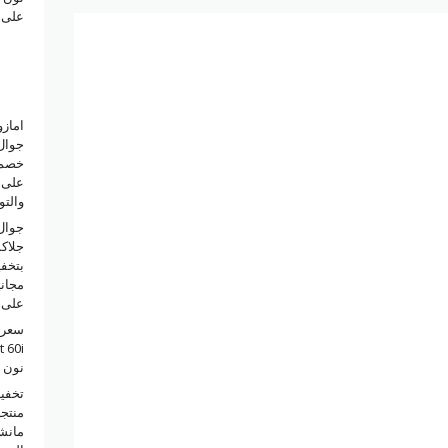
على 
امازو
على ا
والتو
جوال
على 
سعر 
نون 
منتجا
مانش