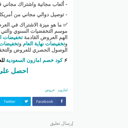
-
ألعاب مجانية واشتراك مجاني ف
- توصيل دوالي مجاني من أمريكا، ب
✅ ما هو ميزة الاشتراك في العرض 
الهم العروض القادمة
تخفيضات ال
و
تخفيضات نهاية العام
و
تخفيضات 
الوصول الحصري للعروض والتخفيض
⚡
كود خصم امازون السعودية
للع
احصل على 
امازون
عروض
Twitter
Facebook
إرسال تعليق