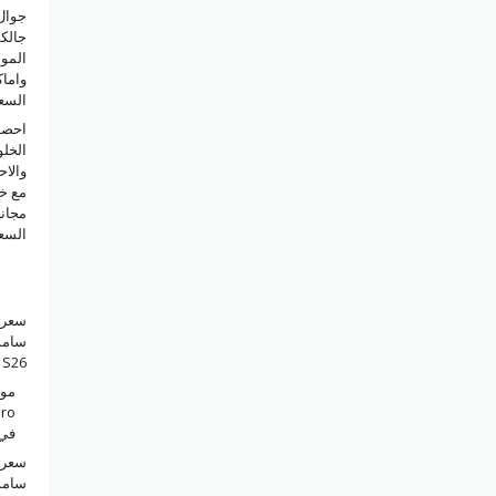
جوال
المو
واما
السع
احصل
الخل
والاح
مجان
السع
سعر 
سامس
S26 بلس في السعودية
مو
Pro
في 
سعر 
سامس