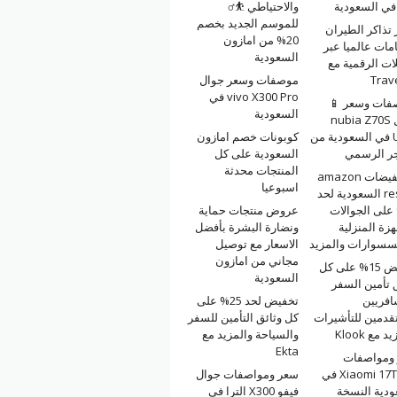
والاحتياطي ⛹️‍♂️
للموسم الجديد بخصم
تذاكر الطيران
20% من امازون
امات عالميا عبر
السعودية
ات الرقمية مع
Trav
موصفات وسعر جوال
vivo X300 Pro في
فات وسعر 📱
السعودية
جوال nubia Z70S
Ultra في السعودية من
كوبونات خصم امازون
جر الرسمي
السعودية على كل
المنتجات محدثة
⚡ تخفيضات amazon
اسبوعيا
resale السعودية لحد
6 على الجوالات
عروض منتجات حماية
هزة المنزلية
ونضارة البشرة بأفضل
كسسوارات والمزيد
الاسعار مع توصيل
مجاني من امازون
تخفيض 15% على كل
السعودية
 تأمين السفر
افريين
تخفيض لحد 25% على
قدمين للتأشيرات
كل وثائق التأمين للسفر
 مع Klook
والسياحة والمزيد مع
Ekta
ومواصفات
Xiaomi 17T Pro في
سعر ومواصفات جوال
ودية النسخة
فيفو X300 الترا في