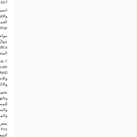
A57 في السعودية
احجز 
والاق
العمل
elup
مواص
المت
0%
والاج
والا
وثائق
للمس
والمت
والمزيد
سعر 
السع